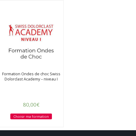
Catégories de produits
Produit color
Noir
(0)
Bleu
(0)
Vert
(0)
Formation Ondes de choc Swiss
Produit size
Dolorclast Academy – niveau I
0
0
0
L
M
XL
80,00
€
Choisir ma formation