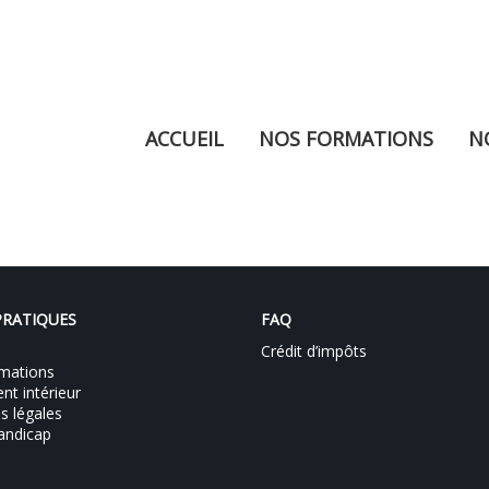
SETUP MENUS IN A
ACCUEIL
NOS FORMATIONS
N
PRATIQUES
FAQ
Crédit d’impôts
mations
t intérieur
s légales
andicap