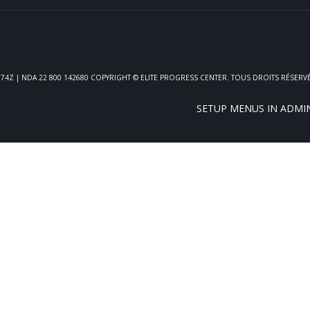
 4774Z | NDA 22 800 142680 COPYRIGHT © ELITE PROGRESS CENTER. TOUS DROITS RÉSERV
SETUP MENUS IN ADMI