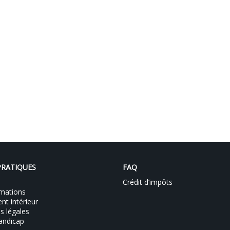
PRATIQUES
FAQ
Crédit d’impôts
mations
t intérieur
s légales
andicap