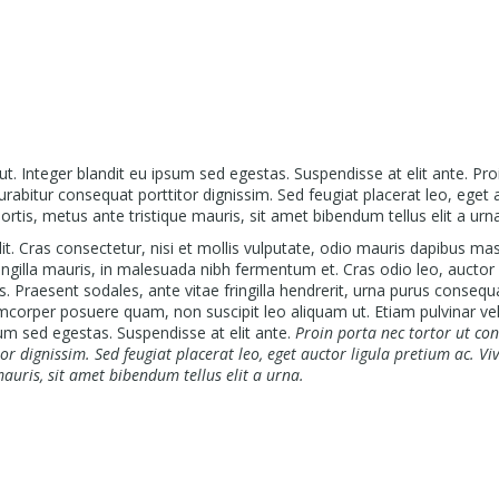
s ut. Integer blandit eu ipsum sed egestas. Suspendisse at elit ante. Pro
rabitur consequat porttitor dignissim. Sed feugiat placerat leo, eget 
ortis, metus ante tristique mauris, sit amet bibendum tellus elit a urna
t. Cras consectetur, nisi et mollis vulputate, odio mauris dapibus mas
fringilla mauris, in malesuada nibh fermentum et. Cras odio leo, auctor
s. Praesent sodales, ante vitae fringilla hendrerit, urna purus consequ
amcorper posuere quam, non suscipit leo aliquam ut. Etiam pulvinar velit
sum sed egestas. Suspendisse at elit ante.
Proin porta nec tortor ut co
r dignissim. Sed feugiat placerat leo, eget auctor ligula pretium ac. V
mauris, sit amet bibendum tellus elit a urna.