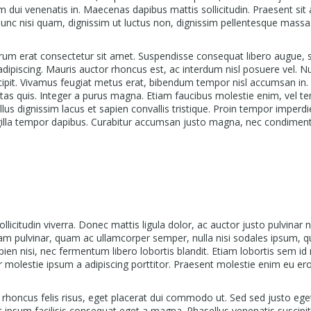
ui venenatis in. Maecenas dapibus mattis sollicitudin. Praesent sit
 Nunc nisi quam, dignissim ut luctus non, dignissim pellentesque massa
utrum erat consectetur sit amet. Suspendisse consequat libero augue, 
 adipiscing. Mauris auctor rhoncus est, ac interdum nisl posuere vel. N
cipit. Vivamus feugiat metus erat, bibendum tempor nisl accumsan in.
stas quis. Integer a purus magna. Etiam faucibus molestie enim, vel 
ellus dignissim lacus et sapien convallis tristique. Proin tempor imperdi
ngilla tempor dapibus. Curabitur accumsan justo magna, nec condime
ollicitudin viverra. Donec mattis ligula dolor, ac auctor justo pulvinar 
iquam pulvinar, quam ac ullamcorper semper, nulla nisi sodales ipsum, q
ien nisi, nec fermentum libero lobortis blandit. Etiam lobortis sem id
ur molestie ipsum a adipiscing porttitor. Praesent molestie enim eu er
 rhoncus felis risus, eget placerat dui commodo ut. Sed sed justo ege
ipsum facilisis consequat eget a magna. Phasellus venenatis suscipit