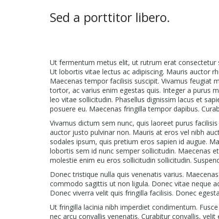
Sed a porttitor libero.
Ut fermentum metus elit, ut rutrum erat consectetur 
Ut lobortis vitae lectus ac adipiscing. Mauris auctor 
Maecenas tempor facilisis suscipit. Vivamus feugiat 
tortor, ac varius enim egestas quis. Integer a purus 
leo vitae sollicitudin. Phasellus dignissim lacus et sap
posuere eu. Maecenas fringilla tempor dapibus. Cur
Vivamus dictum sem nunc, quis laoreet purus facilisis a
auctor justo pulvinar non. Mauris at eros vel nibh auct
sodales ipsum, quis pretium eros sapien id augue. Mau
lobortis sem id nunc semper sollicitudin. Maecenas et 
molestie enim eu eros sollicitudin sollicitudin. Suspe
Donec tristique nulla quis venenatis varius. Maecenas
commodo sagittis ut non ligula. Donec vitae neque ac 
Donec viverra velit quis fringilla facilisis. Donec egest
Ut fringilla lacinia nibh imperdiet condimentum. Fusce 
nec arcu convallis venenatis. Curabitur convallis, veli