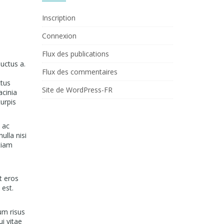
Inscription
Connexion
Flux des publications
uctus a.
Flux des commentaires
ctus
Site de WordPress-FR
acinia
turpis
, ac
ulla nisi
tiam
t eros
 est.
um risus
ui vitae