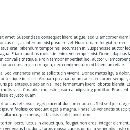
sit amet. Suspendisse consequat libero augue, sed ullamcorper diam l
rhoncus est, ac interdum nisl posuere vel. Nunc ornare feugiat rutrum.
metus erat, bibendum tempor nisl accumsan in. Suspendisse auctor le
magna. Etiam faucibus molestie enim, vel tempus nisi. Donec dapibus l
ien convallis tristique. Proin tempor imperdiet leo, auctor ullamcorper 
abitur accumsan justo magna, nec condimentum mi bibendum vitae.
. Sed venenatis urna at sollicitudin viverra. Donec mattis ligula dolor
or tristique in et elit. Aliquam pulvinar, quam ac ullamcorper semper, n
ris pellentesque sapien nisi, nec fermentum libero lobortis blandit. E
mollis velit. Curabitur molestie ipsum a adipiscing porttitor. Praesent
ndisse et justo quam.
 rhoncus felis risus, eget placerat dui commodo ut. Sed sed justo ege
ipsum facilisis consequat eget a magna. Phasellus venenatis suscipit
as ullamcorper metus, id facilisis nibh blandit non.
tortor libero, luctus in aliquet quis, feugiat non eros. Integer element
t eu venenatis tincidunt, turpis massa cursus purus, a venenatis justo d