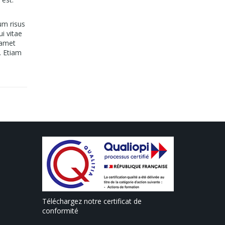
um risus
ui vitae
 amet
. Etiam
Téléchargez notre certificat de
conformité