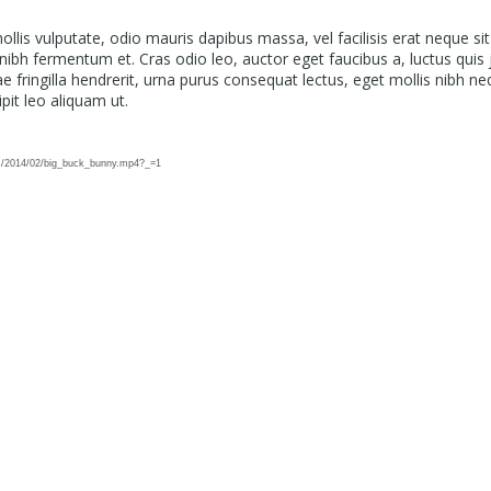
mollis vulputate, odio mauris dapibus massa, vel facilisis erat neque si
 nibh fermentum et. Cras odio leo, auctor eget faucibus a, luctus quis 
 fringilla hendrerit, urna purus consequat lectus, eget mollis nibh ne
it leo aliquam ut.
ot found
ads/2014/02/big_buck_bunny.mp4?_=1