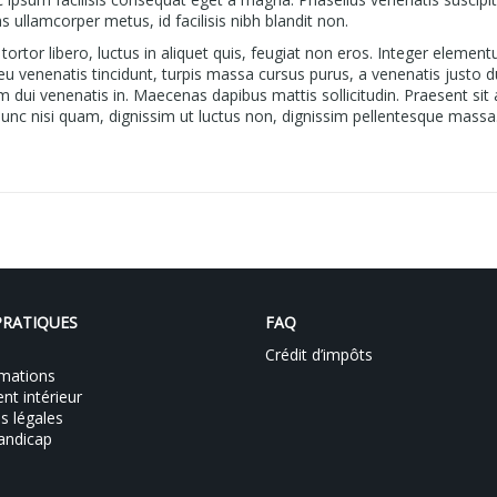
as ullamcorper metus, id facilisis nibh blandit non.
tortor libero, luctus in aliquet quis, feugiat non eros. Integer element
t eu venenatis tincidunt, turpis massa cursus purus, a venenatis justo d
ui venenatis in. Maecenas dapibus mattis sollicitudin. Praesent sit
 Nunc nisi quam, dignissim ut luctus non, dignissim pellentesque massa
PRATIQUES
FAQ
Crédit d’impôts
mations
t intérieur
s légales
andicap