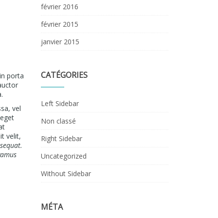
février 2016
février 2015
janvier 2015
CATÉGORIES
in porta
auctor
.
Left Sidebar
sa, vel
 eget
Non classé
at
 velit,
Right Sidebar
nsequat.
ivamus
Uncategorized
Without Sidebar
MÉTA