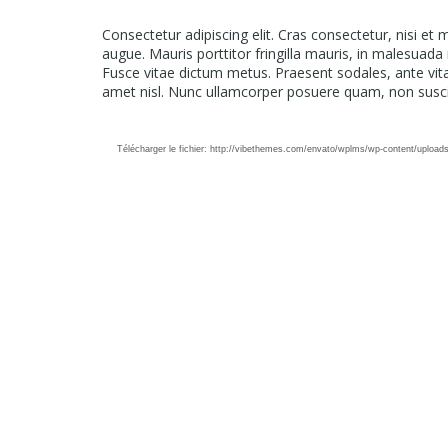
Consectetur adipiscing elit. Cras consectetur, nisi et 
augue. Mauris porttitor fringilla mauris, in malesuada
Fusce vitae dictum metus. Praesent sodales, ante vitae
amet nisl. Nunc ullamcorper posuere quam, non suscip
Lecteur
Media error: Format(s) not supported or source(s) n
vidéo
Télécharger le fichier: http://vibethemes.com/envato/wplms/wp-content/uplo