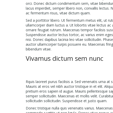
orci. Donec dictum condimentum sem, vitae bibendum d
lacus imperdiet, semper libero non, convallis lectus.
ac fermentum risus, vitae dictum quam.
Sed a porttitor libero. Ut fermentum metus elit, ut r
ullamcorper diam luctus a. Ut lobortis vitae lectus ac
ornare feugiat rutrum. Maecenas tempor facilisis sus
Suspendisse auctor lectus tortor, ac varius enim ege
nisi. Donec dapibus lacinia leo vitae sollicitudin. Phas
auctor ullamcorper turpis posuere eu. Maecenas fri
bibendum vitae.
Vivamus dictum sem nunc
Rquis laoreet purus facilisis a. Sed venenatis urna at s
Mauris at eros vel nibh auctor tristique in et elit. Al
pretium eros sapien id augue. Mauris pellentesque sap
semper sollicitudin. Maecenas et mollis velit. Curabit
sollicitudin sollicitudin. Suspendisse et justo quam.
Donec tristique nulla quis venenatis varius. Maecenas
commodo sagittis ut non ligula. Donec vitae neque ac 