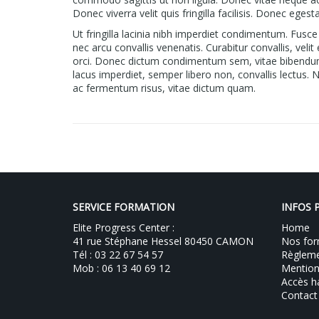
Donec viverra velit quis fringilla facilisis. Donec egest
Ut fringilla lacinia nibh imperdiet condimentum. Fusce 
nec arcu convallis venenatis. Curabitur convallis, veli
orci. Donec dictum condimentum sem, vitae bibendum d
lacus imperdiet, semper libero non, convallis lectus.
ac fermentum risus, vitae dictum quam.
SERVICE FORMATION
INFOS 
Elite Progress Center :
Home
41 rue Stéphane Hessel 80450 CAMON
Nos for
Tél : 03 22 67 54 57
Règlemen
Mob : 06 13 40 69 12
Mention
Accès h
Contact