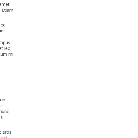
 amet
. Etiam
sed
unc
tempus
et leo,
ntum mi
non.
uis
 nunc
os
t eros
 est.